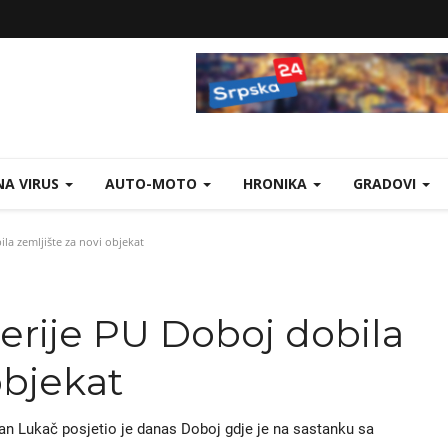
A VIRUS
AUTO-MOTO
HRONIKA
GRADOVI
la zemljište za novi objekat
rije PU Doboj dobila
objekat
an Lukač posjetio je danas Doboj gdje je na sastanku sa