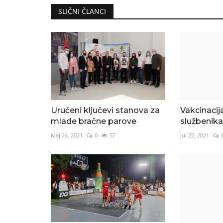
SLIČNI ČLANCI
Uručeni ključevi stanova za
Vakcinacija
mlade bračne parove
službenik
Maj 24, 2021
0
57
Jul 22, 2021