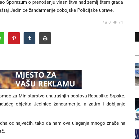
o Sporazum o prenošenju vlasništva nad zemljištem grada
štaj Jedinice žandarmerije dobojske Policijske uprave.
0
74
pomoć za Ministarstvo unutrašnjih poslova Republike Srpske.
udućeg objekta Jedinice žandarmerije, a zatim i dobijanje
 jedna od najvećih, tako da nam ova ulaganja mnogo znače na
ač.