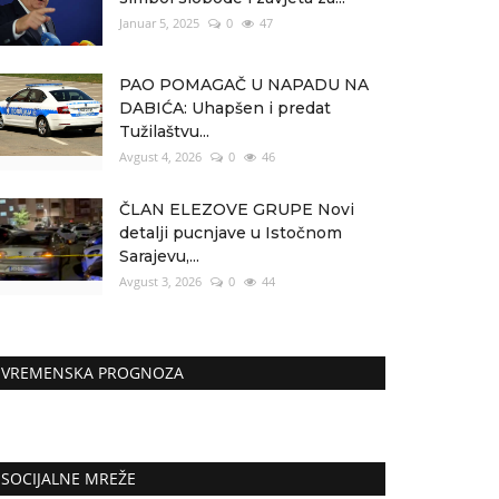
Januar 5, 2025
0
47
PAO POMAGAČ U NAPADU NA
DABIĆA: Uhapšen i predat
Tužilaštvu...
Avgust 4, 2026
0
46
ČLAN ELEZOVE GRUPE Novi
detalji pucnjave u Istočnom
Sarajevu,...
Avgust 3, 2026
0
44
VREMENSKA PROGNOZA
SOCIJALNE MREŽE