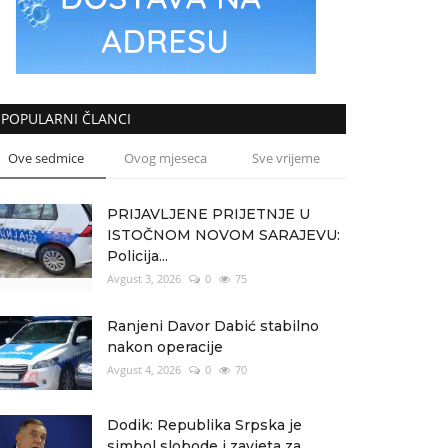
POPULARNI ČLANCI
Ove sedmice
Ovog mjeseca
Sve vrijeme
PRIJAVLJENE PRIJETNJE U
ISTOČNOM NOVOM SARAJEVU:
Policija...
Avgust 3, 2026
0
75
Ranjeni Davor Dabić stabilno
nakon operacije
Avgust 4, 2026
0
70
Dodik: Republika Srpska je
simbol slobode i zavjeta za...