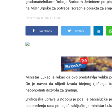
gradonačelnikom Doboja Borisom Jerinićem potpisa
na MUP Srpske za potrebe izgradnje objekta za smje
Decembar 8, 2021 - 19:09
Facebook
Twitter
Ministar Lukač je rekao da ovo predstavlja veliku 
On je naveo da slijedi izrada idejnog rješenja b
neophodnih dozvola za gradnju.
„Policijska uprava u Doboju je poslije banjalučke
unapređenju rada policije", zaključio je ministar Luk