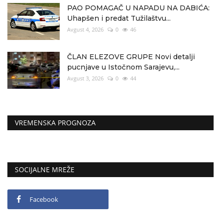
PAO POMAGAČ U NAPADU NA DABIĆA:
Uhapšen i predat Tužilaštvu...
Avgust 4, 2026
0
46
ČLAN ELEZOVE GRUPE Novi detalji
pucnjave u Istočnom Sarajevu,...
Avgust 3, 2026
0
44
VREMENSKA PROGNOZA
SOCIJALNE MREŽE
Facebook