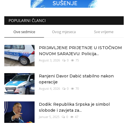
POPULARNI ČLANCI
Ove sedmice
Ovog mjeseca
Sve vrijeme
PRIJAVLJENE PRIJETNJE U ISTOČNOM
NOVOM SARAJEVU: Policija...
Avgust 3, 2026
0
75
Ranjeni Davor Dabić stabilno nakon
operacije
Avgust 4, 2026
0
70
Dodik: Republika Srpska je simbol
slobode i zavjeta za...
Januar 5, 2025
0
47