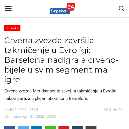
Košarka
Crvena zvezda završila
Vijesti
takmičenje u Evroligi:
Kontakt
Barselona nadigrala crveno-
bijele u svim segmentima
Marketing
igre
Politika
Crvena zvezda Meridianbet je završila takmičenje u Evroligi
Sport
nakon poraza u plej-in utakmici u Barseloni.
April 21, 2026 - 23:03
0
69
Korona Virus
Ažurirano: April 21, 2026 - 23:05
Auto-moto