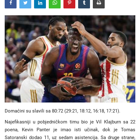
Hronika
Gradovi
Turizam
Biznis
Jezik
Latinica
Ћирилица
Domaćini su slavili sa 80:72 (29:21, 18:12, 16:18, 17:21).
Najefikasniji u pobjedničkom timu bio je Vil Klajburn sa 22
poena, Kevin Panter je imao isti učinak, dok je Tomas
Satoranski dodao 11, uz sedam asistencija. Sa druge strane,