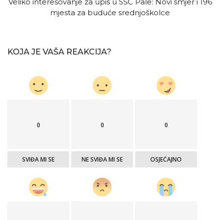
Veliko interesovanje za upis u SŠC Pale: Novi smjer i 196
mjesta za buduće srednjoškolce
KOJA JE VAŠA REAKCIJA?
0
0
0
SVIĐA MI SE
NE SVIĐA MI SE
OSJEĆAJNO