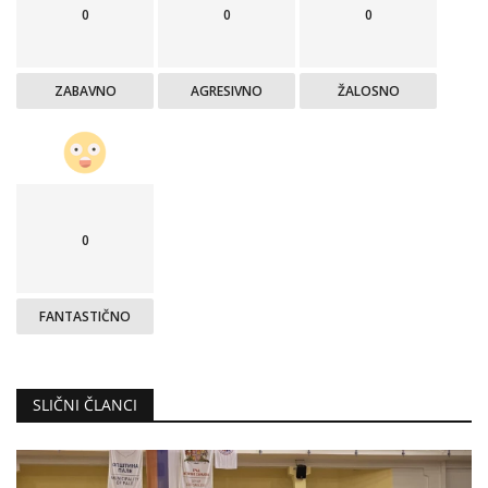
0
0
0
ZABAVNO
AGRESIVNO
ŽALOSNO
0
FANTASTIČNO
SLIČNI ČLANCI