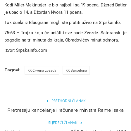
Kodi Miler-Mekintajer je bio najbolji sa 19 poena, Džered Batler
je ubacio 14, a Džordan Nvora 11 poena.
Tok duela iz Blaugrane mogli ste pratiti uživo na Srpskainfo.
75:63 – Trojka koja će uništiti sve nade Zvezde. Satoranski je
pogodio na tri minuta do kraja, Obradovićev minut odmora.
Izvor: Srpskainfo.com
Tagovi:
KK Crvena zvezda
KK Barselona
PRETHODNI ČLANAK
Pretresaju kancelarije i računare ministra Rame Isaka
SLJEDEĆI ČLANAK