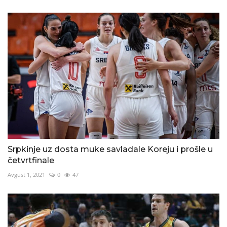
Srpkinje uz dosta muke savladale Koreju i prošle u
četvrtfinale
Avgust 1, 2021
0
47