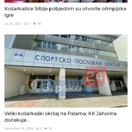
Košarkašice Srbije pobjedom su otvorile olimpijske
igre
Jul 26, 2021
0
40
Veliki košarkaški okršaj na Palama: KK Jahorina
dočekuje...
Decembar 14, 2024
0
81