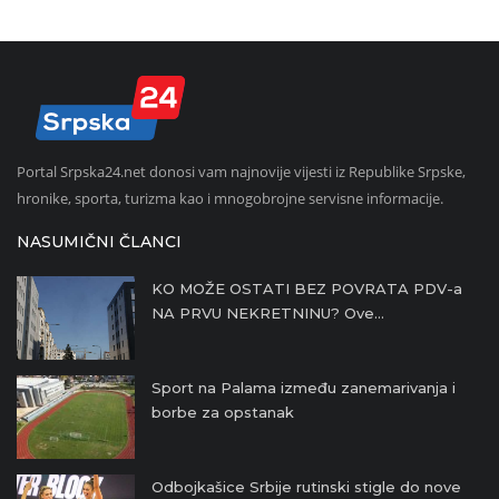
Portal Srpska24.net donosi vam najnovije vijesti iz Republike Srpske,
hronike, sporta, turizma kao i mnogobrojne servisne informacije.
NASUMIČNI ČLANCI
KO MOŽE OSTATI BEZ POVRATA PDV-a
NA PRVU NEKRETNINU? Ove...
Sport na Palama između zanemarivanja i
borbe za opstanak
Odbojkašice Srbije rutinski stigle do nove