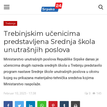
Trebinje
Trebinjskim učenicima
Vijesti
predstavljena Srednja škola
Kontakt
unutrašnjih poslova
Politika
Ministarstvo unutrašnjih poslova Republike Srpske danas je
učenicima drugih razreda srednjih škola u Trebinju predstavilo
Marketing
program nastave Srednje škole unutrašnjih poslova u okviru
kojeg su prikazana materijalno-tehnička sredstva kojima
Sport
Ministarstvo raspolaže.
Korona Virus
Februar 10, 2025 - 17:38
0
145
Auto-moto