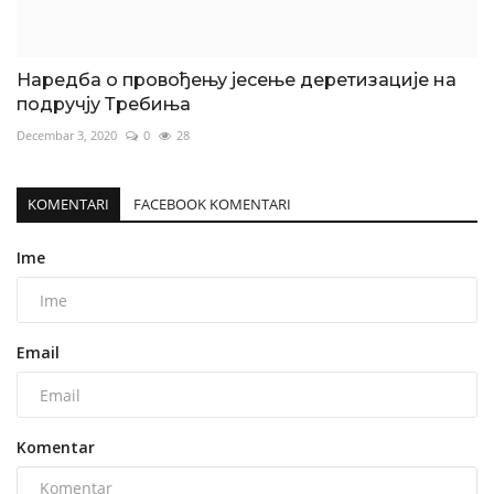
Наредба о провођењу јесење деретизације на
подручју Требиња
Decembar 3, 2020
0
28
KOMENTARI
FACEBOOK KOMENTARI
Ime
Email
Komentar