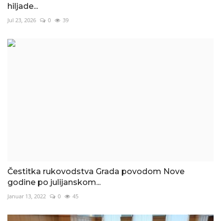
hiljade...
Jul 23, 2026
0
39
Čestitka rukovodstva Grada povodom Nove
godine po julijanskom...
Januar 13, 2022
0
45