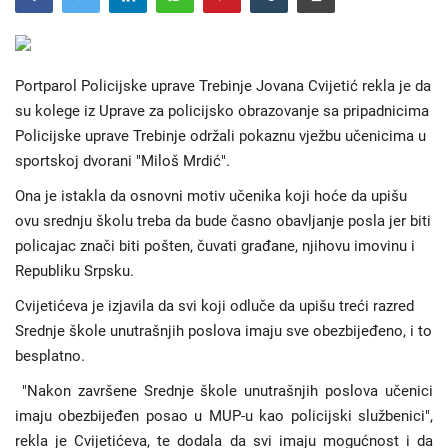
Hronika
Portparol Policijske uprave Trebinje Jovana Cvijetić rekla je da
Gradovi
su kolege iz Uprave za policijsko obrazovanje sa pripadnicima
Policijske uprave Trebinje održali pokaznu vježbu učenicima u
Turizam
sportskoj dvorani "Miloš Mrdić".
Ona je istakla da osnovni motiv učenika koji hoće da upišu
Biznis
ovu srednju školu treba da bude časno obavljanje posla jer biti
policajac znači biti pošten, čuvati građane, njihovu imovinu i
Jezik
Republiku Srpsku.
Latinica
Ћирилица
Cvijetićeva je izjavila da svi koji odluče da upišu treći razred
Srednje škole unutrašnjih poslova imaju sve obezbijeđeno, i to
besplatno.
"Nakon završene Srednje škole unutrašnjih poslova učenici
imaju obezbijeđen posao u MUP-u kao policijski službenici",
rekla je Cvijetićeva, te dodala da svi imaju mogućnost i da