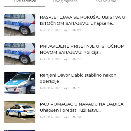
Ove sedmice
Ovog mjeseca
Sve vrijeme
RASVJETLJAVA SE POKUŠAJ UBISTVA U
ISTOČNOM SARAJEVU: Uhapšene...
Avgust 7, 2026
0
89
PRIJAVLJENE PRIJETNJE U ISTOČNOM
NOVOM SARAJEVU: Policija...
Avgust 3, 2026
0
77
Ranjeni Davor Dabić stabilno nakon
operacije
Avgust 4, 2026
0
71
PAO POMAGAČ U NAPADU NA DABIĆA:
Uhapšen i predat Tužilaštvu...
Avgust 4, 2026
0
50