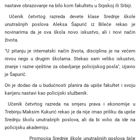
nastave obrazovanje na bilo kom fakultetu u Srpskoj ili Srbiji.
Učenik četvrtog razreda devete klase Srednje škole
unutrašnjih poslova Aleksa Šapurić iz Bileće rekao je
novinarima da je ova škola novo iskustvo, ali i novi način
života.
"U pitanju je internatski način života, disciplina je na većem
nivou nego u drugim školama. Stekao sam veliko iskustvo,
znanje i razne vještine za obavljanje policijskog posla", izjavio
je Šapurić.
On je dodao da u budućnosti planira da upiše fakultet i svoju
karijeru nastavi kao policijski službenik.
Učenik četvrtog razreda na smjeru prava i ekonomije u
Trebinju Maksim Kukurić rekao je da nije imao priliku da upiše
Srednju školu unutrašnjih poslova, ali da bi volio da ide na
policijsku akademiju.
Promocija Srednje škole unutrašnjih poslova biće