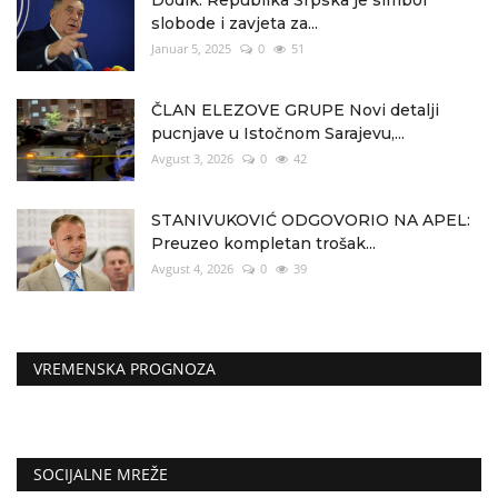
Dodik: Republika Srpska je simbol
slobode i zavjeta za...
Januar 5, 2025
0
51
ČLAN ELEZOVE GRUPE Novi detalji
pucnjave u Istočnom Sarajevu,...
Avgust 3, 2026
0
42
STANIVUKOVIĆ ODGOVORIO NA APEL:
Preuzeo kompletan trošak...
Avgust 4, 2026
0
39
VREMENSKA PROGNOZA
SOCIJALNE MREŽE