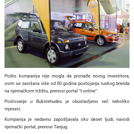
Hronika
Gradovi
Turizam
Biznis
Jezik
Pošto kompanija nije mogla da pronađe novog investitora,
ovim se završava više od 50 godina postojanja ruskog brenda
Latinica
Ћирилица
na njemačkom tržištu, prenosi portal "t-online".
Poslovanje u Bukstehudeu je obustavljeno već nekoliko
mjeseci.
Kompanija je nedavno zapošljavala oko deset ljudi, navodi
njemački portal, prenosi Tanjug.