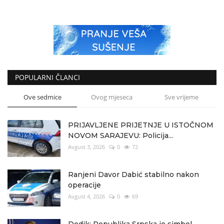
POPULARNI ČLANCI
Ove sedmice
Ovog mjeseca
Sve vrijeme
PRIJAVLJENE PRIJETNJE U ISTOČNOM
NOVOM SARAJEVU: Policija...
Avgust 3, 2026
0
72
Ranjeni Davor Dabić stabilno nakon
operacije
Avgust 4, 2026
0
69