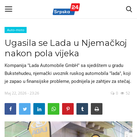
Auto-moto
Ugasila se Lada u Njemačkoj
Vijesti
nakon pola vijeka
Kontakt
Kompanija "Lada Automobile GmbH" sa sjedištem u gradu
Marketing
Bukstehudeu, njemački uvoznik ruskog automobila "lada", koji
je zapao u finansijske probleme, podnijela je zahtjev za stečaj.
Politika
Maj 22, 2026 - 23:26
0
52
Sport
Korona Virus
Auto-moto