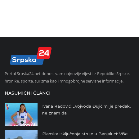
Portal Srpska24.net donosi vam najnovije vijesti iz Republike Srpske,
hronike, sporta, turizma kao i mnogobrojne servisne informacije.
NASUMIČNI ČLANCI
Ivana Radović: „Vojvoda Đujić mi je predak,
ne znam da...
Planska isključenja struje u Banjaluci: Više