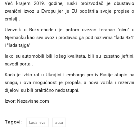
Već krajem 2019. godine, ruski proizvođač je obustavio
zvanični izvoz u Evropu jer je EU pooštrila svoje propise o
emisiji.
Uvoznik u Bukstehudeu je potom uvezao teranac "nivu" u
Njemačku kao sivi uvoz i prodavao ga pod nazivima "lada 4x4"
i "lada tajga".
Iako su automobili bili lošeg kvaliteta, bili su izuzetno jeftini,
navodi portal.
Kada je izbio rat u Ukrajini i embargo protiv Rusije stupio na
snagu, i ova mogućnost je propala, a nova vozila i rezervni
dijelovi su bili praktično nedostupni.
Izvor: Nezavisne.com
Tagovi:
Lada niva
auta