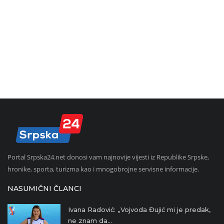
Portal Srpska24.net donosi vam najnovije vijesti iz Republike Srpske,
hronike, sporta, turizma kao i mnogobrojne servisne informacije.
NASUMIČNI ČLANCI
Ivana Radović: „Vojvoda Đujić mi je predak,
ne znam da...