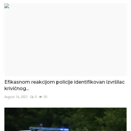
Efikasnom reakcijom policije identifikovan izvršilac
krivičnog...
Avgust 14, 2021
0
50