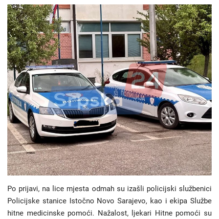
Hronika
Gradovi
Turizam
Biznis
Jezik
Latinica
Ћирилица
Po prijavi, na lice mjesta odmah su izašli policijski službenici
Policijske stanice Istočno Novo Sarajevo, kao i ekipa Službe
hitne medicinske pomoći. Nažalost, ljekari Hitne pomoći su