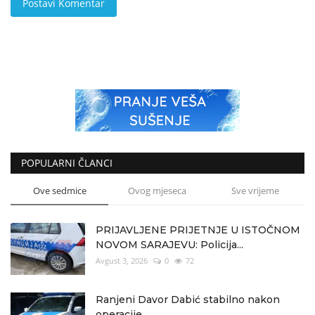
Postavi Komentar
POPULARNI ČLANCI
Ove sedmice
Ovog mjeseca
Sve vrijeme
PRIJAVLJENE PRIJETNJE U ISTOČNOM
NOVOM SARAJEVU: Policija...
Avgust 3, 2026
0
72
Ranjeni Davor Dabić stabilno nakon
operacije