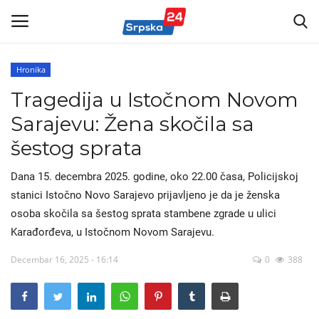
Hronika
Tragedija u Istočnom Novom
Vijesti
Sarajevu: Žena skočila sa
Kontakt
šestog sprata
Marketing
Dana 15. decembra 2025. godine, oko 22.00 časa, Policijskoj
stanici Istočno Novo Sarajevo prijavljeno je da je ženska
Politika
osoba skočila sa šestog sprata stambene zgrade u ulici
Karađorđeva, u Istočnom Novom Sarajevu.
Sport
Decembar 16, 2025 - 16:14
0
388
Korona Virus
Auto-moto