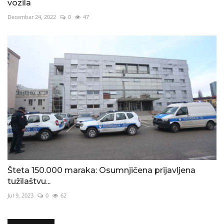
vozila
Decembar 24, 2022
0
47
Šteta 150.000 maraka: Osumnjičena prijavljena
tužilaštvu...
Jul 9, 2023
0
62