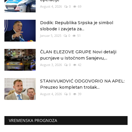
Avgust 4, 2026
0
69
Dodik: Republika Srpska je simbol
slobode i zavjeta za...
Januar 5, 2025
0
51
ČLAN ELEZOVE GRUPE Novi detalji
pucnjave u Istočnom Sarajevu,...
Avgust 3, 2026
0
42
STANIVUKOVIĆ ODGOVORIO NA APEL:
Preuzeo kompletan trošak...
Avgust 4, 2026
0
39
VREMENSKA PROGNOZA