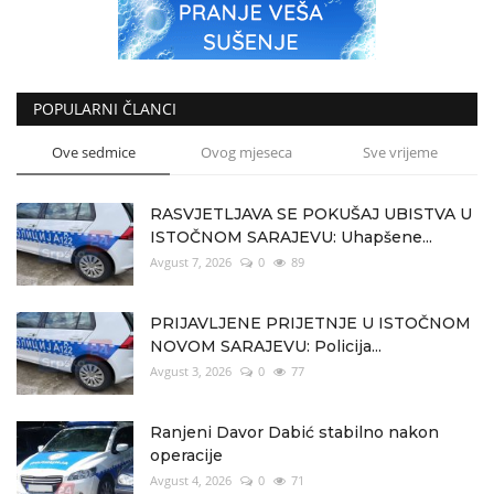
POPULARNI ČLANCI
Ove sedmice
Ovog mjeseca
Sve vrijeme
RASVJETLJAVA SE POKUŠAJ UBISTVA U
ISTOČNOM SARAJEVU: Uhapšene...
Avgust 7, 2026
0
89
PRIJAVLJENE PRIJETNJE U ISTOČNOM
NOVOM SARAJEVU: Policija...
Avgust 3, 2026
0
77
Ranjeni Davor Dabić stabilno nakon
operacije
Avgust 4, 2026
0
71