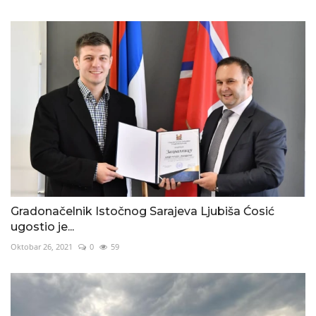
Gradonačelnik Istočnog Sarajeva Ljubiša Ćosić
ugostio je...
Oktobar 26, 2021
0
59