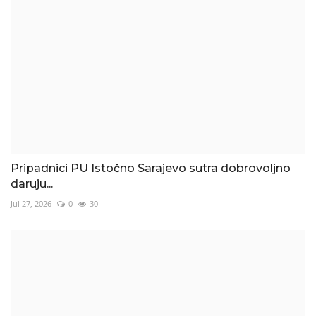
Pripadnici PU Istočno Sarajevo sutra dobrovoljno
daruju...
Jul 27, 2026
0
30