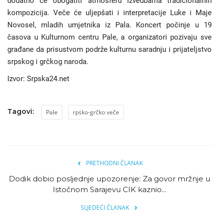
dodatno će obogatiti atmosferu izvedbama tradicionalnih
kompozicija. Veče će uljepšati i interpretacije Luke i Maje
Novosel, mladih umjetnika iz Pala. Koncert počinje u 19
časova u Kulturnom centru Pale, a organizatori pozivaju sve
građane da prisustvom podrže kulturnu saradnju i prijateljstvo
srpskog i grčkog naroda.
Izvor: Srpska24.net
Tagovi:
Pale
rpsko-grčko veče
PRETHODNI ČLANAK
Dodik dobio posljednje upozorenje: Za govor mržnje u
Istočnom Sarajevu CIK kaznio...
SLJEDEĆI ČLANAK