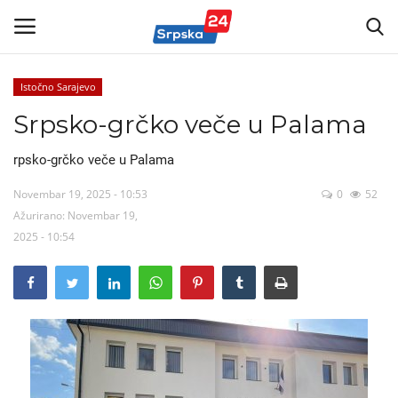
Istočno Sarajevo
Srpsko-grčko veče u Palama
Vijesti
rpsko-grčko veče u Palama
Kontakt
Novembar 19, 2025 - 10:53
0
52
Politika
Ažurirano: Novembar 19,
2025 - 10:54
Marketing
Sport
Korona Virus
Auto-moto