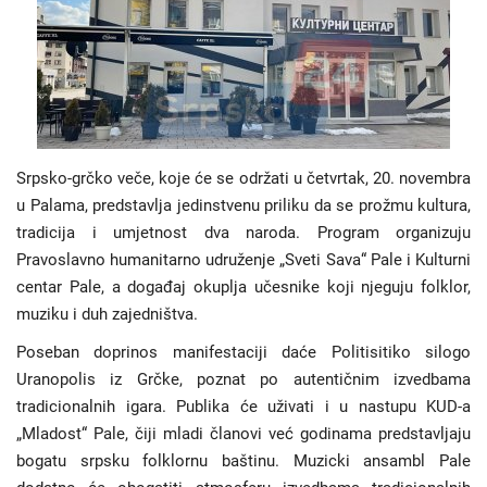
Hronika
Gradovi
Turizam
Srpsko-grčko veče, koje će se održati u četvrtak, 20. novembra
u Palama, predstavlja jedinstvenu priliku da se prožmu kultura,
Biznis
tradicija i umjetnost dva naroda. Program organizuju
Pravoslavno humanitarno udruženje „Sveti Sava“ Pale i Kulturni
Jezik
centar Pale, a događaj okuplja učesnike koji njeguju folklor,
Latinica
Ћирилица
muziku i duh zajedništva.
Poseban doprinos manifestaciji daće Politisitiko silogo
Uranopolis iz Grčke, poznat po autentičnim izvedbama
tradicionalnih igara. Publika će uživati i u nastupu KUD-a
„Mladost“ Pale, čiji mladi članovi već godinama predstavljaju
bogatu srpsku folklornu baštinu. Muzicki ansambl Pale