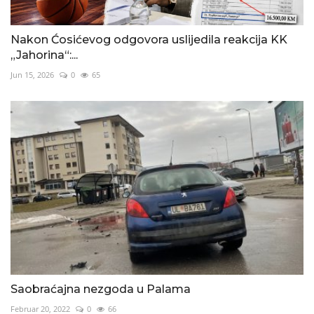
Nakon Ćosićevog odgovora uslijedila reakcija KK
„Jahorina“:...
Jun 15, 2026
0
65
Saobraćajna nezgoda u Palama
Februar 20, 2022
0
66