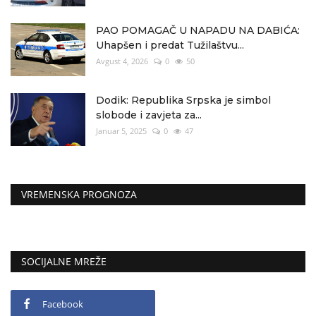
PAO POMAGAČ U NAPADU NA DABIĆA:
Uhapšen i predat Tužilaštvu...
Avgust 4, 2026
0
50
Dodik: Republika Srpska je simbol
slobode i zavjeta za...
Januar 5, 2025
0
47
VREMENSKA PROGNOZA
SOCIJALNE MREŽE
Facebook