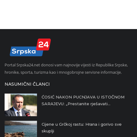
Portal Srpska24.net donosi vam najnovije vijesti iz Republike Srpske,
hronike, sporta, turizma kao i mnogobrojne servisne informacije.
NASUMIČNI ČLANCI
ĆOSIĆ NAKON PUCNJAVA U ISTOČNOM
SARAJEVU: „Prestanite rješavati...
Cijene u Grčkoj rastu: Hrana i gorivo sve
skuplji