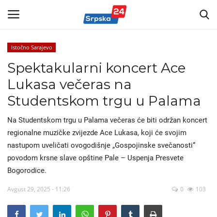
Istočno Sarajevo
Spektakularni koncert Ace
Vijesti
Lukasa večeras na
Kontakt
Studentskom trgu u Palama
Marketing
Na Studentskom trgu u Palama večeras će biti održan koncert
regionalne muzičke zvijezde Ace Lukasa, koji će svojim
Politika
nastupom uveličati ovogodišnje „Gospojinske svečanosti“
povodom krsne slave opštine Pale – Uspenja Presvete
Sport
Bogorodice.
Korona Virus
Avgust 29, 2025 - 11:26
0
103
Auto-moto