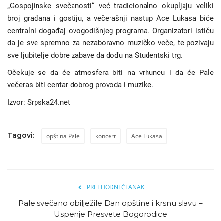
„Gospojinske svečanosti“ već tradicionalno okupljaju veliki
broj građana i gostiju, a večerašnji nastup Ace Lukasa biće
centralni događaj ovogodišnjeg programa. Organizatori ističu
da je sve spremno za nezaboravno muzičko veče, te pozivaju
sve ljubitelje dobre zabave da dođu na Studentski trg.
Očekuje se da će atmosfera biti na vrhuncu i da će Pale
večeras biti centar dobrog provoda i muzike.
Izvor: Srpska24.net
Tagovi:
opština Pale
koncert
Ace Lukasa
PRETHODNI ČLANAK
Pale svečano obilježile Dan opštine i krsnu slavu –
Uspenje Presvete Bogorodice