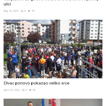
ulici
Maj 10, 2021
0
78
Divac ponovo pokazao veliko srce
April 25, 2022
0
46