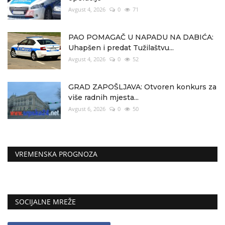
Avgust 4, 2026
0
71
PAO POMAGAČ U NAPADU NA DABIĆA:
Uhapšen i predat Tužilaštvu...
Avgust 4, 2026
0
52
GRAD ZAPOŠLJAVA: Otvoren konkurs za
više radnih mjesta...
Avgust 6, 2026
0
50
VREMENSKA PROGNOZA
SOCIJALNE MREŽE