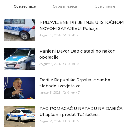
Ove sedmice
Ovog mjeseca
Sve vrijeme
PRIJAVLJENE PRIJETNJE U ISTOČNOM
NOVOM SARAJEVU: Policija...
Avgust 3, 2026
0
75
Ranjeni Davor Dabić stabilno nakon
operacije
Avgust 4, 2026
0
70
Dodik: Republika Srpska je simbol
slobode i zavjeta za...
Januar 5, 2025
0
47
PAO POMAGAČ U NAPADU NA DABIĆA:
Uhapšen i predat Tužilaštvu...
Avgust 4, 2026
0
46