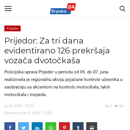
Prijedor
Prijedor: Za tri dana
Vijesti
evidentirano 126 prekršaja
Kontakt
vozača dvotočkaša
Marketing
Policijska uprava Prijedor u periodu od 05. do 07. juna
realizovala je regionalnu akciju pojačane kontrole učesnika u
Politika
saobraćaju sa akcentom na kontrolu motocikala, lakih
motocikala i mopeda.
Sport
Jun 9, 2025 - 15:33
0
60
Ažurirano: Jun 9, 2025 - 15:33
Korona Virus
Auto-moto