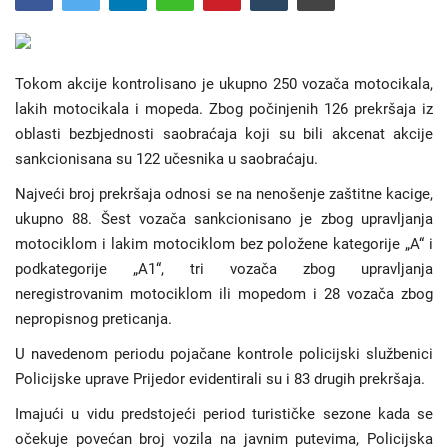
Hronika
Tokom akcije kontrolisano je ukupno 250 vozača motocikala,
Gradovi
lakih motocikala i mopeda. Zbog počinjenih
1
26 prekršaja iz
oblasti bezbjednosti saobraćaja koji su bili akcenat akcije
Turizam
sankcionisana su 122 učesnika u saobraćaju
.
Najveći broj prekršaja odnosi se na nenošenje zaštitne kacige,
Biznis
ukupno 88. Šest vozača sankcionisano je zbog upravljanja
motociklom i lakim motociklom bez položene kategorije „A“ i
Jezik
podkategorije „A1“, tri vozača zbog upravljanja
Latinica
Ћирилица
neregistrovanim motociklom ili mopedom i 28 vozača zbog
nepropisnog preticanja.
U navedenom periodu pojačane kontrole policijski službenici
Policijske uprave Prijedor evidentirali su i 83
drugih
prekršaja.
Imajući u vidu predstojeći period turističke sezone kada se
očekuje povećan broj vozila na javnim putevima, Policijska