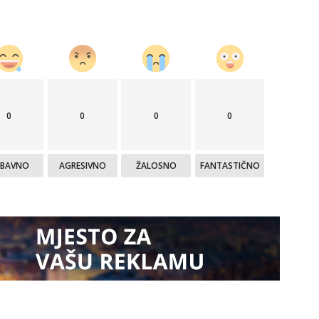
0
0
0
0
ABAVNO
AGRESIVNO
ŽALOSNO
FANTASTIČNO