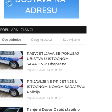
POPULARNI ČLANCI
Ove sedmice
Ovog mjeseca
Sve vrijeme
RASVJETLJAVA SE POKUŠAJ
UBISTVA U ISTOČNOM
SARAJEVU: Uhapšene...
Avgust 7, 2026
0
89
PRIJAVLJENE PRIJETNJE U
ISTOČNOM NOVOM SARAJEVU:
Policija...
Avgust 3, 2026
0
77
Ranjeni Davor Dabić stabilno