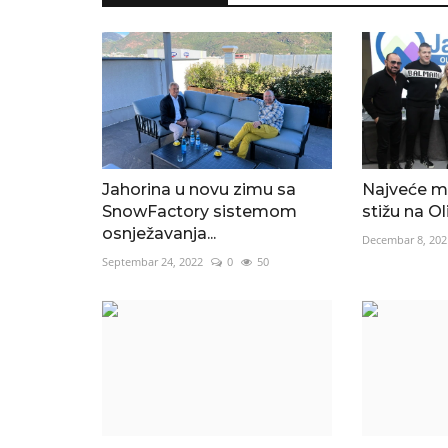
Jahorina u novu zimu sa
Najveće m
SnowFactory sistemom
stižu na O
osnježavanja...
Decembar 8, 202
Septembar 24, 2022
0
50