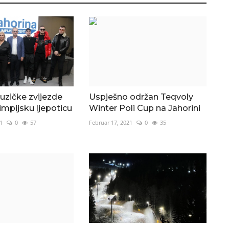
uzičke zvijezde
Uspješno održan Teqvoly
limpijsku ljepoticu
Winter Poli Cup na Jahorini
1
0
57
Februar 17, 2021
0
35