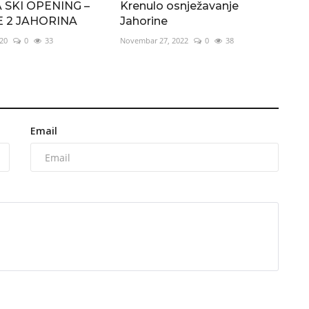
 SKI OPENING –
Krenulo osnježavanje
 2 JAHORINA
Jahorine
20
0
33
Novembar 27, 2022
0
38
Email