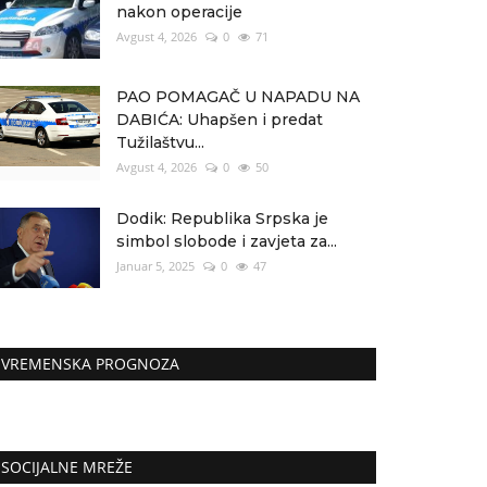
nakon operacije
Avgust 4, 2026
0
71
PAO POMAGAČ U NAPADU NA
DABIĆA: Uhapšen i predat
Tužilaštvu...
Avgust 4, 2026
0
50
Dodik: Republika Srpska je
simbol slobode i zavjeta za...
Januar 5, 2025
0
47
VREMENSKA PROGNOZA
SOCIJALNE MREŽE