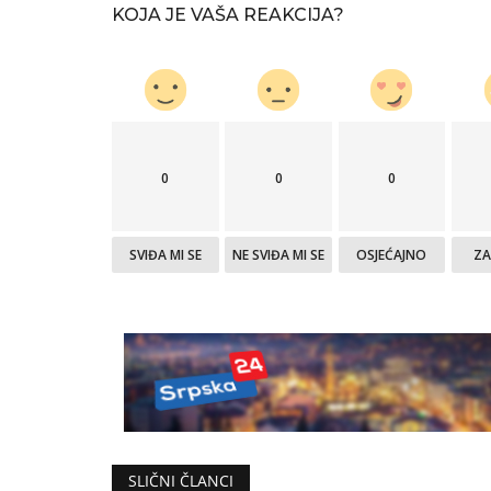
KOJA JE VAŠA REAKCIJA?
0
0
0
SVIĐA MI SE
NE SVIĐA MI SE
OSJEĆAJNO
Z
SLIČNI ČLANCI