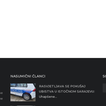
NASUMIČNI ČLANCI
S
RASVJETLJAVA SE POKUŠAJ
UBISTVA U ISTOČNOM SARAJEVU:
ke
Uhapšene...
ne