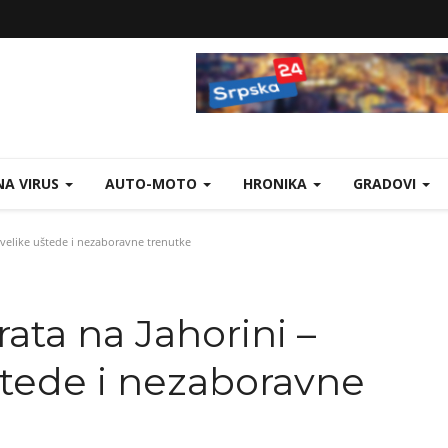
A VIRUS
AUTO-MOTO
HRONIKA
GRADOVI
a velike uštede i nezaboravne trenutke
rata na Jahorini –
uštede i nezaboravne