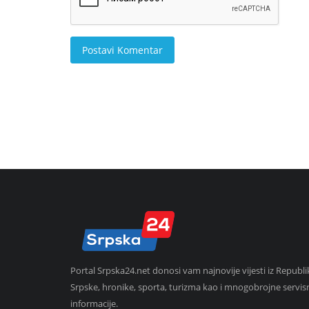
Postavi Komentar
Portal Srpska24.net donosi vam najnovije vijesti iz Republi
Srpske, hronike, sporta, turizma kao i mnogobrojne servis
informacije.