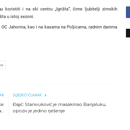
oristiti i na ski centru „Igrišta“, čime ljubitelji zimskih
ta u istoj sezoni.
a OC Jahorina, kao i na kasama na Poljicama, radnim danima
na
AK
SLJEDEĆI ČLANAK
ke
Đajić: Stanivuković je masakrirao Banjaluku,
..
opoziv je jedino rješenje