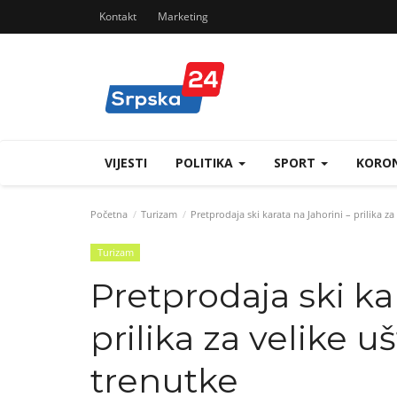
Kontakt
Marketing
VIJESTI
POLITIKA
SPORT
KORON
Početna
Turizam
Pretprodaja ski karata na Jahorini – prilika z
Turizam
Pretprodaja ski ka
prilika za velike 
trenutke