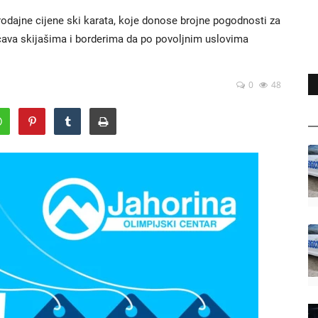
rodajne cijene ski karata, koje donose brojne pogodnosti za
ćava skijašima i borderima da po povoljnim uslovima
0
48