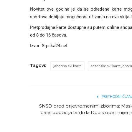
Novitet ove godine je da se određene karte mogu k
sportova dobijaju mogućnost uživanja na dva skijališ
Pretprodajne karte dostupne su putem online shop
od 8 do 16 časova.
Izvor: Srpska24.net
Tagovi:
Jahorina ski karte
sezonske ski karte Jahori
PRETHODNI ČLAN
SNSD pred prijevremenim izborima: Mas
pale, opozicija tvrdi da Dodik opet mijenja.