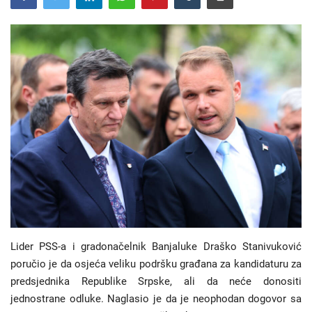
Hronika
Gradovi
Turizam
Biznis
Jezik
Latinica
Ћирилица
Lider PSS-a i gradonačelnik Banjaluke Draško Stanivuković
poručio je da osjeća veliku podršku građana za kandidaturu za
predsjednika Republike Srpske, ali da neće donositi
jednostrane odluke. Naglasio je da je neophodan dogovor sa