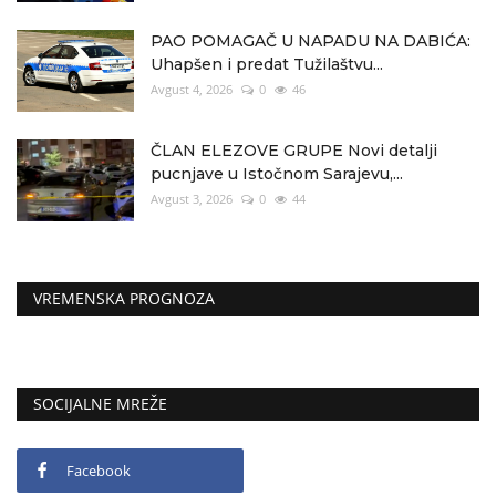
PAO POMAGAČ U NAPADU NA DABIĆA:
Uhapšen i predat Tužilaštvu...
Avgust 4, 2026
0
46
ČLAN ELEZOVE GRUPE Novi detalji
pucnjave u Istočnom Sarajevu,...
Avgust 3, 2026
0
44
VREMENSKA PROGNOZA
SOCIJALNE MREŽE
Facebook