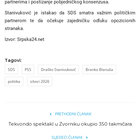
partnerima i postizanje pobjedničkog konsenzusa.
Stanivuković je istakao da SDS smatra važnim političkim
partnerom te da očekuje zajedničku odluku opozicionih
stranaka.
Izvor: Srpska24.net
Tagovi:
SDS
PSS
Draško Stanivuković
Branko Blanuša
politika
izbori 2026
PRETHODNI ČLANAK
Tekvondo spektakl u Zvorniku okupio 350 takmičara
SLJEDEĆI ČLANAK