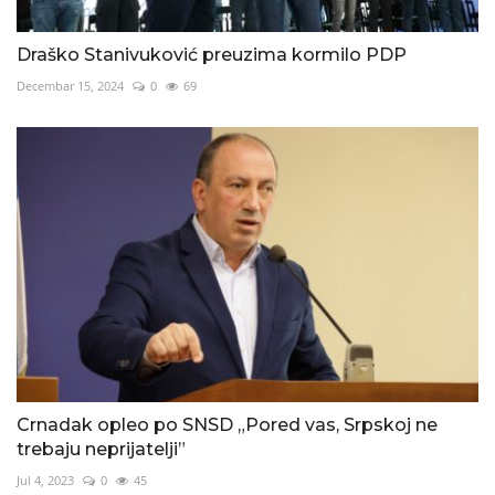
Draško Stanivuković preuzima kormilo PDP
Decembar 15, 2024
0
69
Crnadak opleo po SNSD „Pored vas, Srpskoj ne
trebaju neprijatelji”
Jul 4, 2023
0
45