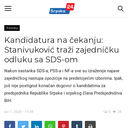
Politika
Kandidatura na čekanju:
Vijesti
Stanivuković traži zajedničku
Kontakt
odluku sa SDS-om
Marketing
Nakon sastanka SDS-a, PSS-a i NF-a sve su izraženije najave
zajedničkog nastupa opozicije na predstojećim izborima. Ipak,
Politika
još nije postignut konačan dogovor o kandidatima za
predsjednika Republike Srpske i srpskog člana Predsjedništva
Sport
BiH.
Korona Virus
Jun 1, 2026 - 19:38
0
34
Auto-moto