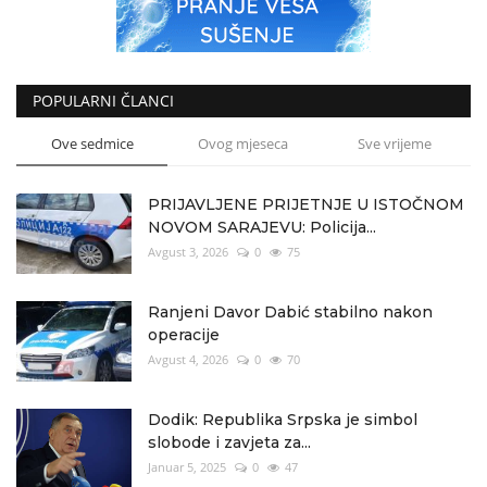
POPULARNI ČLANCI
Ove sedmice
Ovog mjeseca
Sve vrijeme
PRIJAVLJENE PRIJETNJE U ISTOČNOM
NOVOM SARAJEVU: Policija...
Avgust 3, 2026
0
75
Ranjeni Davor Dabić stabilno nakon
operacije
Avgust 4, 2026
0
70
Dodik: Republika Srpska je simbol
slobode i zavjeta za...
Januar 5, 2025
0
47