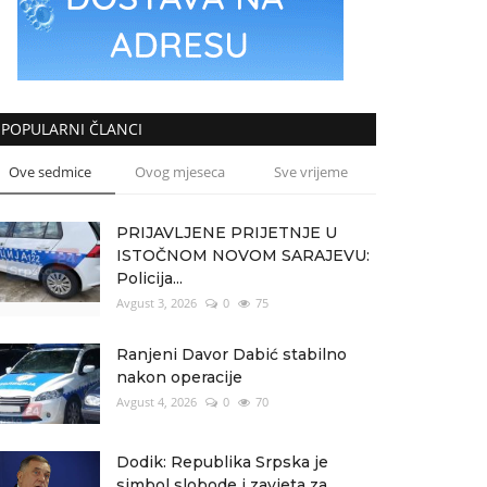
POPULARNI ČLANCI
Ove sedmice
Ovog mjeseca
Sve vrijeme
PRIJAVLJENE PRIJETNJE U
ISTOČNOM NOVOM SARAJEVU:
Policija...
Avgust 3, 2026
0
75
Ranjeni Davor Dabić stabilno
nakon operacije
Avgust 4, 2026
0
70
Dodik: Republika Srpska je
simbol slobode i zavjeta za...