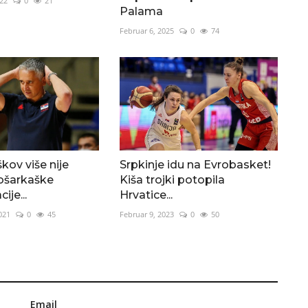
22
0
21
Palama
Februar 6, 2025
0
74
kov više nije
Srpkinje idu na Evrobasket!
košarkaške
Kiša trojki potopila
ije...
Hrvatice...
021
0
45
Februar 9, 2023
0
50
Email