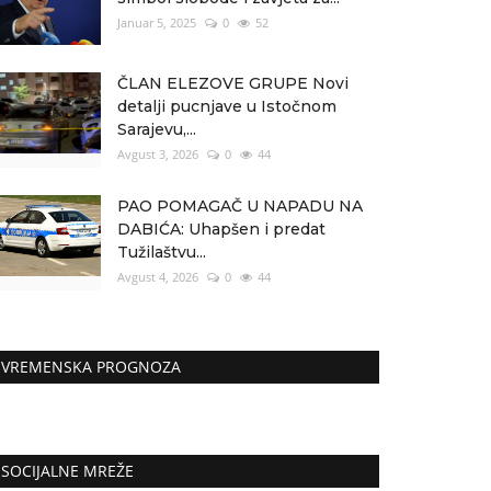
Januar 5, 2025
0
52
ČLAN ELEZOVE GRUPE Novi
detalji pucnjave u Istočnom
Sarajevu,...
Avgust 3, 2026
0
44
PAO POMAGAČ U NAPADU NA
DABIĆA: Uhapšen i predat
Tužilaštvu...
Avgust 4, 2026
0
44
VREMENSKA PROGNOZA
SOCIJALNE MREŽE