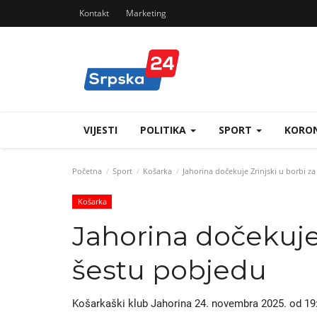
Kontakt
Marketing
VIJESTI
POLITIKA
SPORT
KORON
Početna
Sport
Košarka
Jahorina dočekuje Zrinjski u borbi z
Košarka
Jahorina dočekuje 
šestu pobjedu
Košarkaški klub Jahorina 24. novembra 2025. od 19