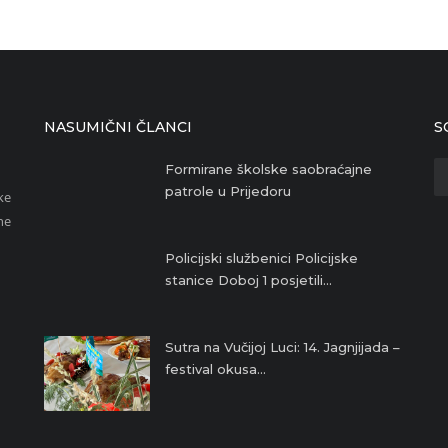
NASUMIČNI ČLANCI
S
Formirane školske saobraćajne
patrole u Prijedoru
ke
ne
Policijski službenici Policijske
stanice Doboj 1 posjetili...
Sutra na Vučijoj Luci: 14. Jagnjijada –
festival okusa...