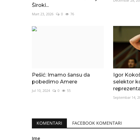
Decembar 28, 20
Široki...
Mart 23, 2026
0
76
Pešić: Imamo šansu da
Igor Kokoš
pobedimo Amere
selektor 
reprezentac
Jul 10, 2024
0
55
Septembar 14, 2
KOMENTARI
FACEBOOK KOMENTARI
Ime