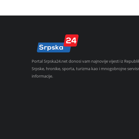
Portal Srpska24.net donosi vam najnovije vijesti iz Republi
Srpske, hronike, sporta, turizma kao i mnogobrojne servis
informacije.