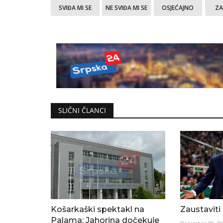
SVIĐA MI SE
NE SVIĐA MI SE
OSJEĆAJNO
Z
SLIČNI ČLANCI
Košarkaški spektakl na
Zaustaviti
Palama: Jahorina dočekuje