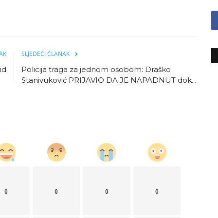
AK
SLJEDEĆI ČLANAK
id
Policija traga za jednom osobom: Draško
Stanivuković PRIJAVIO DA JE NAPADNUT dok...
0
0
0
0