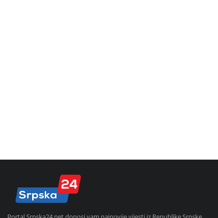
Portal Srpska24.net donosi vam najnovije vijesti iz Republike Srpske,