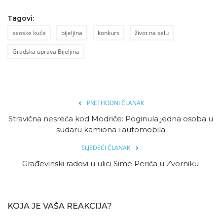
Tagovi:
seoske kuće
bijeljina
konkurs
život na selu
Gradska uprava Bijeljina
PRETHODNI ČLANAK
Stravična nesreća kod Modriče: Poginula jedna osoba u
sudaru kamiona i automobila
SLJEDEĆI ČLANAK
Građevinski radovi u ulici Sime Perića u Zvorniku
KOJA JE VAŠA REAKCIJA?