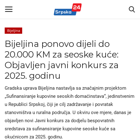
Bijeljina
Bijeljina ponovo dijeli do
Vijesti
20.000 KM za seoske kuće:
Kontakt
Objavljen javni konkurs za
2025. godinu
Marketing
Gradska uprava Bijeljina nastavlja sa značajnim projektom
Politika
„Sufinansiranje kupovine seoskih domaćinstava“, jedinstvenim
u Republici Srpskoj, čiji je cilj zadržavanje i povratak
Sport
stanovništva u ruralna područja. U okviru ove mjere, danas je
objavljen novi Javni konkurs za dodjelu bespovratnih
Korona Virus
sredstava za sufinansiranje kupovine seoske kuće sa
okućnicom za 2025. godinu.
Auto-moto