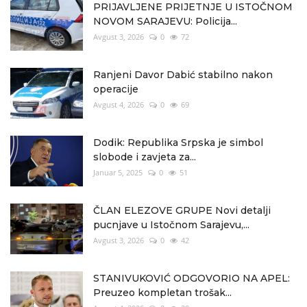
PRIJAVLJENE PRIJETNJE U ISTOČNOM
NOVOM SARAJEVU: Policija...
Avgust 3, 2026
0
72
Ranjeni Davor Dabić stabilno nakon
operacije
Avgust 4, 2026
0
69
Dodik: Republika Srpska je simbol
slobode i zavjeta za...
Januar 5, 2025
0
51
ČLAN ELEZOVE GRUPE Novi detalji
pucnjave u Istočnom Sarajevu,...
Avgust 3, 2026
0
42
STANIVUKOVIĆ ODGOVORIO NA APEL:
Preuzeo kompletan trošak...