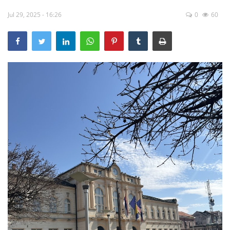
Jul 29, 2025 - 16:26
0
60
Hronika
Gradovi
Turizam
Biznis
Jezik
Latinica
Ћирилица