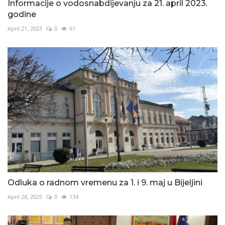
Informacije o vodosnabdijevanju za 21. april 2023.
godine
April 21, 2023
0
61
Odluka o radnom vremenu za 1. i 9. maj u Bijeljini
April 28, 2025
0
134