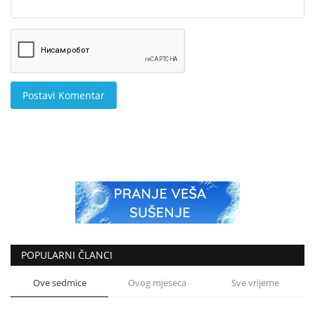
Postavi Komentar
POPULARNI ČLANCI
Ove sedmice
Ovog mjeseca
Sve vrijeme