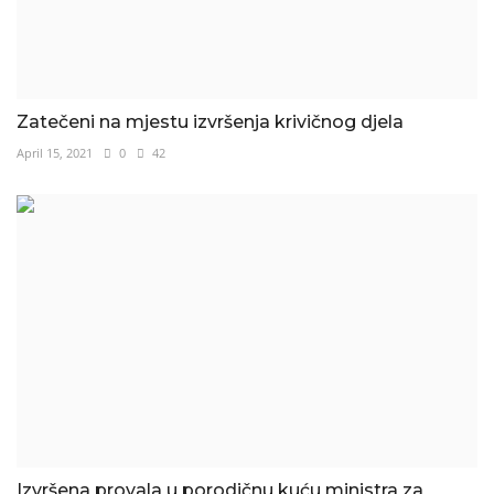
Zatečeni na mjestu izvršenja krivičnog djela
April 15, 2021
0
42
Izvršena provala u porodičnu kuću ministra za