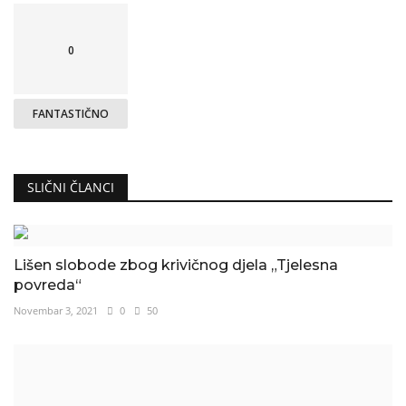
0
FANTASTIČNO
SLIČNI ČLANCI
Lišen slobode zbog krivičnog djela „Tjelesna
povreda“
Novembar 3, 2021
0
50