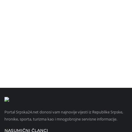
Portal Srpska24.net donosi vam najnovije vijesti iz Republike Srpske,
hronike, sporta, turizma kao i mnogobrojne servisne informacije.
NASUMIČNI ČLANCI