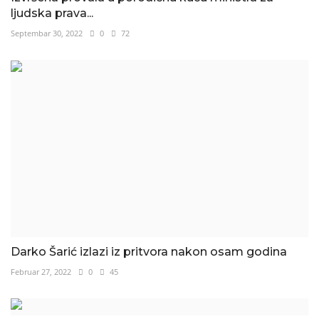
ljudska prava...
Septembar 30, 2022
0
72
Darko Šarić izlazi iz pritvora nakon osam godina
Februar 27, 2022
0
45