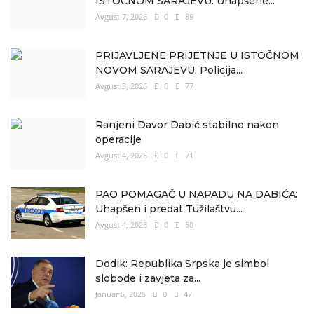
ISTOČNOM SARAJEVU: Uhapšene...
Avgust 7, 2026
0
89
PRIJAVLJENE PRIJETNJE U ISTOČNOM
NOVOM SARAJEVU: Policija...
Avgust 3, 2026
0
77
Ranjeni Davor Dabić stabilno nakon
operacije
Avgust 4, 2026
0
71
PAO POMAGAČ U NAPADU NA DABIĆA:
Uhapšen i predat Tužilaštvu...
Avgust 4, 2026
0
50
Dodik: Republika Srpska je simbol
slobode i zavjeta za...
Januar 5, 2025
0
47