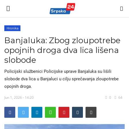
Hronika
Banjaluka: Zbog zloupotrebe
Vijesti
opojnih droga dva lica lišena
Kontakt
slobode
Politika
Policijski službenici Policijske uprave Banjaluka su lišili
slobode dva lica u Banjaluci u cilju sprečavanja zloupotrebe
Marketing
opojnih droga.
Sport
Jun 1, 2026 - 14:20
0
64
Korona Virus
Auto-moto