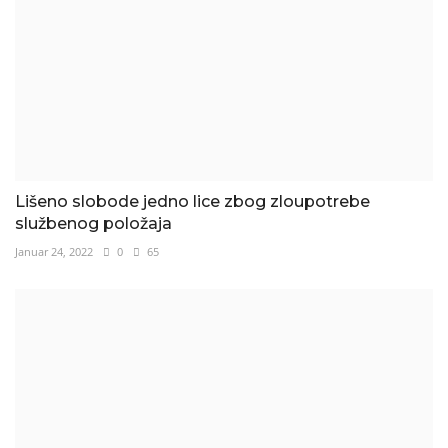
Lišeno slobode jedno lice zbog zloupotrebe
službenog položaja
Januar 24, 2022
0
65