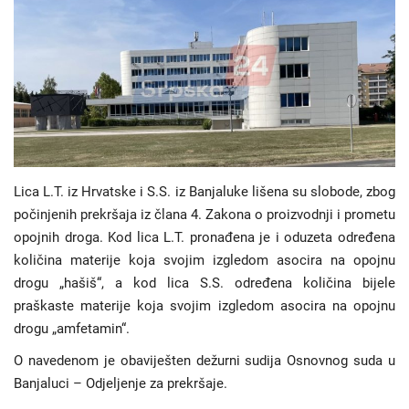
Hronika
Gradovi
Turizam
Biznis
Lica L.T. iz Hrvatske i S.S. iz Banjaluke lišena su slobode, zbog
počinjenih prekršaja iz člana 4. Zakona o proizvodnji i prometu
Jezik
opojnih droga. Kod lica L.T. pronađena je i oduzeta određena
količina materije koja svojim izgledom asocira na opojnu
Latinica
Ћирилица
drogu „hašiš“, a kod lica S.S. određena količina bijele
praškaste materije koja svojim izgledom asocira na opojnu
drogu „amfetamin“.
O navedenom je obaviješten dežurni sudija Osnovnog suda u
Banjaluci – Odjeljenje za prekršaje.