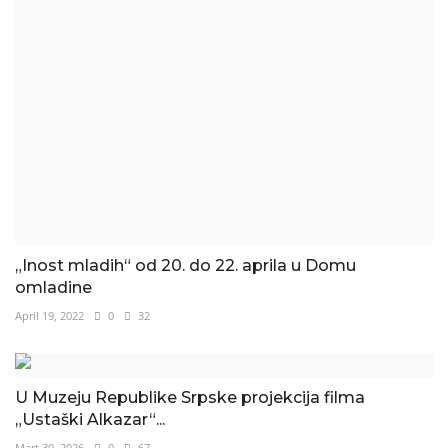
„Inost mladih“ od 20. do 22. aprila u Domu
omladine
April 19, 2022
0
32
U Muzeju Republike Srpske projekcija filma
„Ustaški Alkazar“...
Mart 30, 2026
0
67