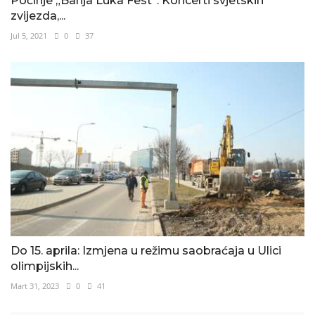
Počinje „Banja Luka Fest“: Koncerti svjetskih
zvijezda,...
Jul 5, 2021
0
37
Do 15. aprila: Izmjena u režimu saobraćaja u Ulici
olimpijskih...
Mart 31, 2023
0
41