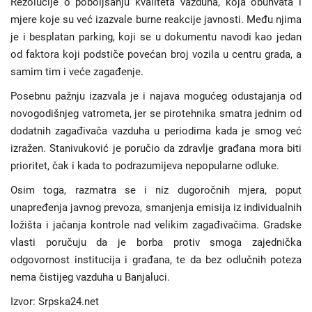
Rezolucije o poboljšanju kvaliteta vazduha, koja obuhvata i
mjere koje su već izazvale burne reakcije javnosti. Među njima
je i besplatan parking, koji se u dokumentu navodi kao jedan
od faktora koji podstiče povećan broj vozila u centru grada, a
samim tim i veće zagađenje.
Posebnu pažnju izazvala je i najava mogućeg odustajanja od
novogodišnjeg vatrometa, jer se pirotehnika smatra jednim od
dodatnih zagađivača vazduha u periodima kada je smog već
izražen. Stanivuković je poručio da zdravlje građana mora biti
prioritet, čak i kada to podrazumijeva nepopularne odluke.
Osim toga, razmatra se i niz dugoročnih mjera, poput
unapređenja javnog prevoza, smanjenja emisija iz individualnih
ložišta i jačanja kontrole nad velikim zagađivačima. Gradske
vlasti poručuju da je borba protiv smoga zajednička
odgovornost institucija i građana, te da bez odlučnih poteza
nema čistijeg vazduha u Banjaluci.
Izvor: Srpska24.net