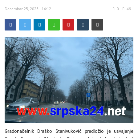
Decembar 25, 2025 - 14:12
0
46
Hronika
Gradovi
Turizam
Biznis
Jezik
Latinica
Ћирилица
Gradonačelnik Draško Stanivuković predložio je usvajanje