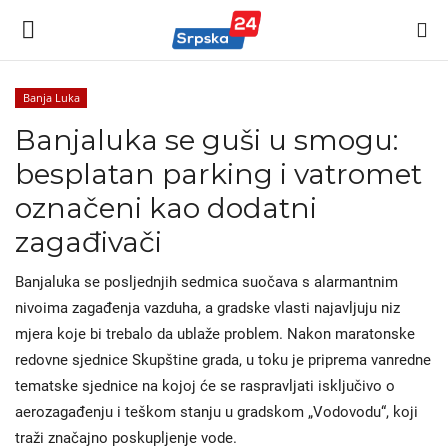
Banja Luka
Banjaluka se guši u smogu:
Vijesti
besplatan parking i vatromet
Kontakt
označeni kao dodatni
zagađivači
Politika
Banjaluka se posljednjih sedmica suočava s alarmantnim
Marketing
nivoima zagađenja vazduha, a gradske vlasti najavljuju niz
mjera koje bi trebalo da ublaže problem. Nakon maratonske
Sport
redovne sjednice Skupštine grada, u toku je priprema vanredne
tematske sjednice na kojoj će se raspravljati isključivo o
Korona Virus
aerozagađenju i teškom stanju u gradskom „Vodovodu“, koji
traži značajno poskupljenje vode.
Auto-moto