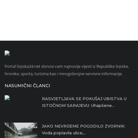
Portal Srpska24.net donosi vam najnovije vijesti iz Republike Srpske,
hronike, sporta, turizma kao i mnogobrojne servisne informacije.
NASUMIČNI ČLANCI
RASVJETLJAVA SE POKUŠAJ UBISTVA U
ISTOČNOM SARAJEVU: Uhapšene...
JAKO NEVRIJEME POGODILO ZVORNIK:
Voda poplavila ulice,...