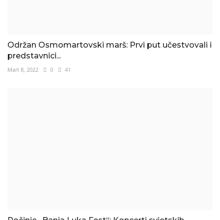
Održan Osmomartovski marš: Prvi put učestvovali i
predstavnici...
Mart 8, 2022
0
41