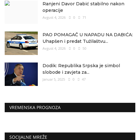
Ranjeni Davor Dabić stabilno nakon
operacije
Avgust 4, 2026
0
71
PAO POMAGAČ U NAPADU NA DABIĆA:
Uhapšen i predat Tužilaštvu...
Avgust 4, 2026
0
50
Dodik: Republika Srpska je simbol
slobode i zavjeta za...
Januar 5, 2025
0
47
VREMENSKA PROGNOZA
SOCIJALNE MREŽE