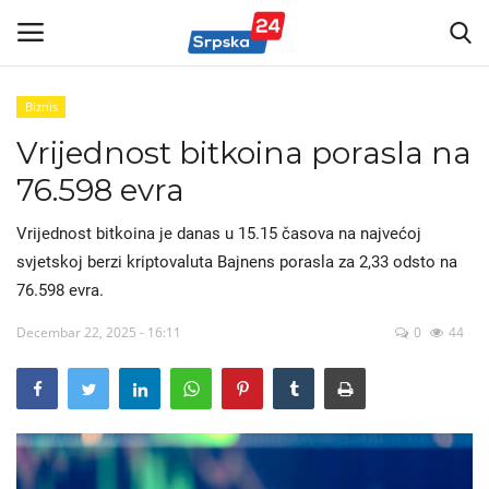
Biznis
Vrijednost bitkoina porasla na
Vijesti
76.598 evra
Kontakt
Vrijednost bitkoina je danas u 15.15 časova na najvećoj
Politika
svjetskoj berzi kriptovaluta Bajnens porasla za 2,33 odsto na
76.598 evra.
Marketing
Decembar 22, 2025 - 16:11
0
44
Sport
Korona Virus
Auto-moto