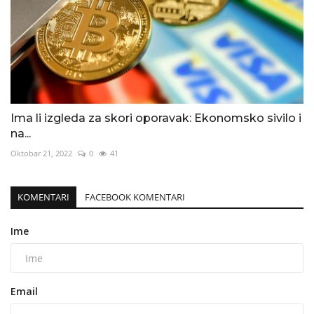
Ima li izgleda za skori oporavak: Ekonomsko sivilo i
na...
Oktobar 21, 2022
0
41
KOMENTARI
FACEBOOK KOMENTARI
Ime
Email