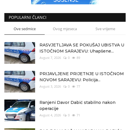
POPULARNI ČLANCI
Ove sedmice
Ovog mjeseca
Sve vrijeme
RASVJETLJAVA SE POKUŠAJ UBISTVA U
ISTOČNOM SARAJEVU: Uhapšene...
Avgust 7, 2026
0
89
PRIJAVLJENE PRIJETNJE U ISTOČNOM
NOVOM SARAJEVU: Policija...
Avgust 3, 2026
0
77
Ranjeni Davor Dabić stabilno nakon
operacije
Avgust 4, 2026
0
71