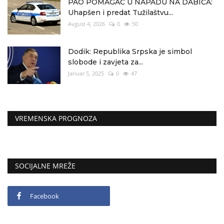
PAO POMAGAČ U NAPADU NA DABIĆA:
Uhapšen i predat Tužilaštvu...
Avgust 4, 2026
0
50
Dodik: Republika Srpska je simbol
slobode i zavjeta za...
Januar 5, 2025
0
47
VREMENSKA PROGNOZA
SOCIJALNE MREŽE
Facebook