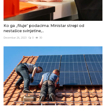
Ko ga „filuje” podacima: Ministar strepi od
nestašice svinjetine,...
Decembar 26, 2023
0
30