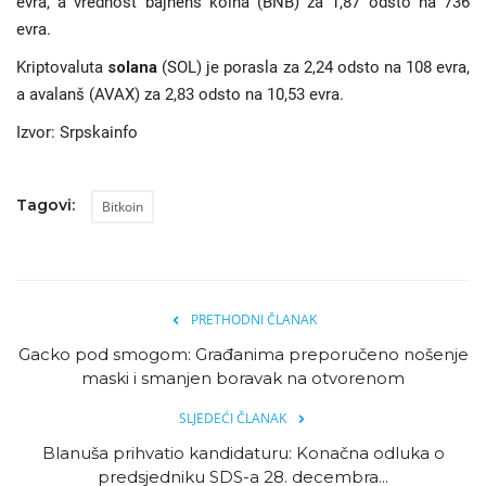
evra, a vrednost bajnens koina (BNB) za 1,87 odsto na 736
evra.
Kriptovaluta
solana
(SOL) je porasla za 2,24 odsto na 108 evra,
a avalanš (AVAX) za 2,83 odsto na 10,53 evra.
Izvor: Srpskainfo
Tagovi:
Bitkoin
PRETHODNI ČLANAK
Gacko pod smogom: Građanima preporučeno nošenje
maski i smanjen boravak na otvorenom
SLJEDEĆI ČLANAK
Blanuša prihvatio kandidaturu: Konačna odluka o
predsjedniku SDS-a 28. decembra...