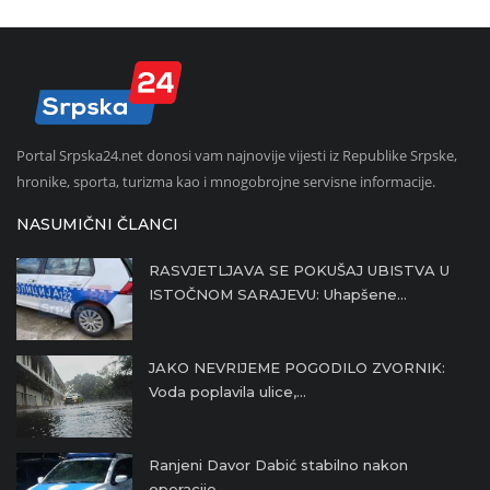
Portal Srpska24.net donosi vam najnovije vijesti iz Republike Srpske,
hronike, sporta, turizma kao i mnogobrojne servisne informacije.
NASUMIČNI ČLANCI
RASVJETLJAVA SE POKUŠAJ UBISTVA U
ISTOČNOM SARAJEVU: Uhapšene...
JAKO NEVRIJEME POGODILO ZVORNIK:
Voda poplavila ulice,...
Ranjeni Davor Dabić stabilno nakon
operacije