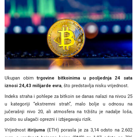
Hronika
Gradovi
Turizam
Biznis
Jezik
Ukupan obim
trgovine bitkoinima u posljednja 24 sata
iznosi 24,43 milijarde evra
, što predstavlja nisku vrijednost.
Latinica
Ћирилица
Indeks straha i pohlepe za bitkoin se danas nalazi na nivou 25
u kategoriji “ekstremni strah”, malo bolje u odnosu na
jučerašnji nivo 20, ali atmosfera na tržištu je nadalje loša,
pošto su ulagači oprezni i izbjegavaju rizik.
Vrijednost
itirijuma
(ETH) porasla je za 3,14 odsto na 2.602